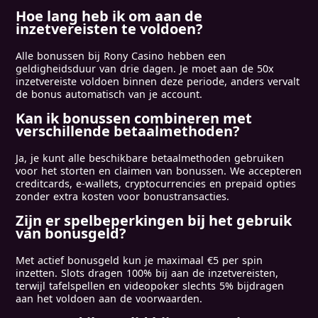
Hoe lang heb ik om aan de
inzetvereisten te voldoen?
Alle bonussen bij Rony Casino hebben een
geldigheidsduur van drie dagen. Je moet aan de 50x
inzetvereiste voldoen binnen deze periode, anders vervalt
de bonus automatisch van je account.
Kan ik bonussen combineren met
verschillende betaalmethoden?
Ja, je kunt alle beschikbare betaalmethoden gebruiken
voor het storten en claimen van bonussen. We accepteren
creditcards, e-wallets, cryptocurrencies en prepaid opties
zonder extra kosten voor bonustransacties.
Zijn er spelbeperkingen bij het gebruik
van bonusgeld?
Met actief bonusgeld kun je maximaal €5 per spin
inzetten. Slots dragen 100% bij aan de inzetvereisten,
terwijl tafelspellen en videopoker slechts 5% bijdragen
aan het voldoen aan de voorwaarden.