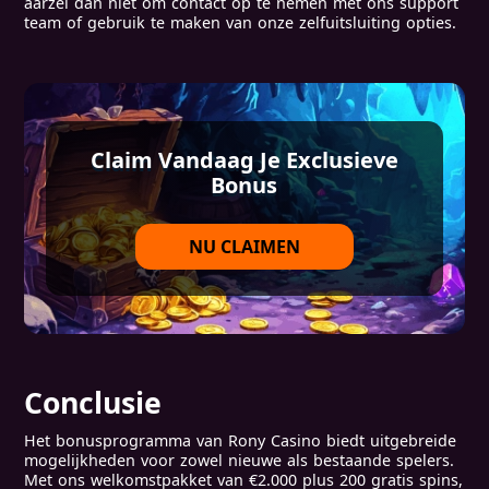
aarzel dan niet om contact op te nemen met ons support
team of gebruik te maken van onze zelfuitsluiting opties.
Claim Vandaag Je Exclusieve
Bonus
NU CLAIMEN
Conclusie
Het bonusprogramma van Rony Casino biedt uitgebreide
mogelijkheden voor zowel nieuwe als bestaande spelers.
Met ons welkomstpakket van €2.000 plus 200 gratis spins,