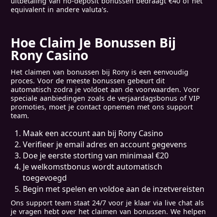
uitbetaling van no-deposit bonussen bedraagt €40 of het
equivalent in andere valuta's.
Hoe Claim Je Bonussen Bij
Rony Casino
Het claimen van bonussen bij Rony is een eenvoudig
proces. Voor de meeste bonussen gebeurt dit
automatisch zodra je voldoet aan de voorwaarden. Voor
speciale aanbiedingen zoals de verjaardagsbonus of VIP
promoties, moet je contact opnemen met ons support
team.
Maak een account aan bij Rony Casino
Verifieer je email adres en account gegevens
Doe je eerste storting van minimaal €20
Je welkomstbonus wordt automatisch
toegevoegd
Begin met spelen en voldoe aan de inzetvereisten
Ons support team staat 24/7 voor je klaar via live chat als
je vragen hebt over het claimen van bonussen. We helpen