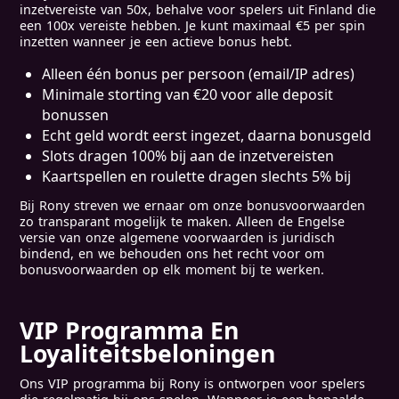
inzetvereiste van 50x, behalve voor spelers uit Finland die
een 100x vereiste hebben. Je kunt maximaal €5 per spin
inzetten wanneer je een actieve bonus hebt.
Alleen één bonus per persoon (email/IP adres)
Minimale storting van €20 voor alle deposit
bonussen
Echt geld wordt eerst ingezet, daarna bonusgeld
Slots dragen 100% bij aan de inzetvereisten
Kaartspellen en roulette dragen slechts 5% bij
Bij Rony streven we ernaar om onze bonusvoorwaarden
zo transparant mogelijk te maken. Alleen de Engelse
versie van onze algemene voorwaarden is juridisch
bindend, en we behouden ons het recht voor om
bonusvoorwaarden op elk moment bij te werken.
VIP Programma En
Loyaliteitsbeloningen
Ons VIP programma bij Rony is ontworpen voor spelers