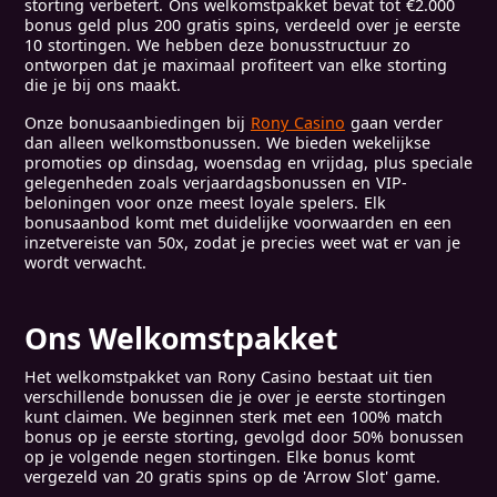
storting verbetert. Ons welkomstpakket bevat tot €2.000
bonus geld plus 200 gratis spins, verdeeld over je eerste
10 stortingen. We hebben deze bonusstructuur zo
ontworpen dat je maximaal profiteert van elke storting
die je bij ons maakt.
Onze bonusaanbiedingen bij
Rony Casino
gaan verder
dan alleen welkomstbonussen. We bieden wekelijkse
promoties op dinsdag, woensdag en vrijdag, plus speciale
gelegenheden zoals verjaardagsbonussen en VIP-
beloningen voor onze meest loyale spelers. Elk
bonusaanbod komt met duidelijke voorwaarden en een
inzetvereiste van 50x, zodat je precies weet wat er van je
wordt verwacht.
Ons Welkomstpakket
Het welkomstpakket van Rony Casino bestaat uit tien
verschillende bonussen die je over je eerste stortingen
kunt claimen. We beginnen sterk met een 100% match
bonus op je eerste storting, gevolgd door 50% bonussen
op je volgende negen stortingen. Elke bonus komt
vergezeld van 20 gratis spins op de 'Arrow Slot' game.