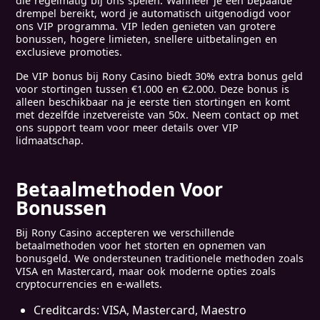
die regelmatig bij ons spelen. Wanneer je een bepaalde
drempel bereikt, word je automatisch uitgenodigd voor
ons VIP programma. VIP leden genieten van grotere
bonussen, hogere limieten, snellere uitbetalingen en
exclusieve promoties.
De VIP bonus bij Rony Casino biedt 30% extra bonus geld
voor stortingen tussen €1.000 en €2.000. Deze bonus is
alleen beschikbaar na je eerste tien stortingen en komt
met dezelfde inzetvereiste van 50x. Neem contact op met
ons support team voor meer details over VIP
lidmaatschap.
Betaalmethoden Voor
Bonussen
Bij Rony Casino accepteren we verschillende
betaalmethoden voor het storten en opnemen van
bonusgeld. We ondersteunen traditionele methoden zoals
VISA en Mastercard, maar ook moderne opties zoals
cryptocurrencies en e-wallets.
Creditcards: VISA, Mastercard, Maestro