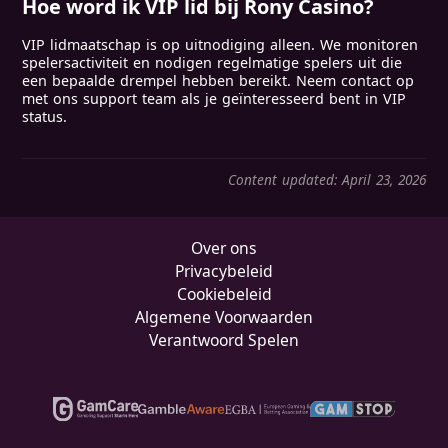
Hoe word ik VIP lid bij Rony Casino?
VIP lidmaatschap is op uitnodiging alleen. We monitoren
spelersactiviteit en nodigen regelmatige spelers uit die
een bepaalde drempel hebben bereikt. Neem contact op
met ons support team als je geïnteresseerd bent in VIP
status.
Content updated: April 23, 2026
Over ons
Privacybeleid
Cookiebeleid
Algemene Voorwaarden
Verantwoord Spelen