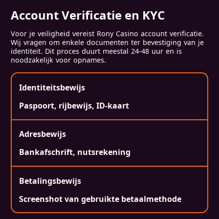
Account Verificatie en KYC
Voor je veiligheid vereist Rony Casino account verificatie.
Wij vragen om enkele documenten ter bevestiging van je
identiteit. Dit proces duurt meestal 24-48 uur en is
noodzakelijk voor opnames.
Identiteitsbewijs
Paspoort, rijbewijs, ID-kaart
Adresbewijs
Bankafschrift, nutsrekening
Betalingsbewijs
Screenshot van gebruikte betaalmethode