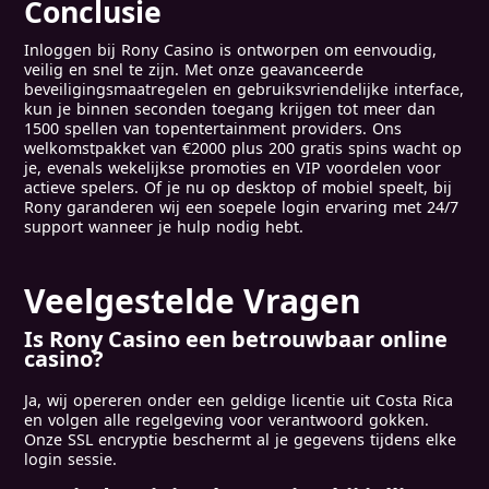
Conclusie
Inloggen bij Rony Casino is ontworpen om eenvoudig,
veilig en snel te zijn. Met onze geavanceerde
beveiligingsmaatregelen en gebruiksvriendelijke interface,
kun je binnen seconden toegang krijgen tot meer dan
1500 spellen van topentertainment providers. Ons
welkomstpakket van €2000 plus 200 gratis spins wacht op
je, evenals wekelijkse promoties en VIP voordelen voor
actieve spelers. Of je nu op desktop of mobiel speelt, bij
Rony garanderen wij een soepele login ervaring met 24/7
support wanneer je hulp nodig hebt.
Veelgestelde Vragen
Is Rony Casino een betrouwbaar online
casino?
Ja, wij opereren onder een geldige licentie uit Costa Rica
en volgen alle regelgeving voor verantwoord gokken.
Onze SSL encryptie beschermt al je gegevens tijdens elke
login sessie.