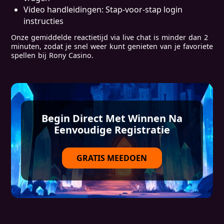
Video handleidingen: Stap-voor-stap login
instructies
Onze gemiddelde reactietijd via live chat is minder dan 2
minuten, zodat je snel weer kunt genieten van je favoriete
spellen bij Rony Casino.
Begin Direct Met Winnen Na
Eenvoudige Registratie
GRATIS MEEDOEN