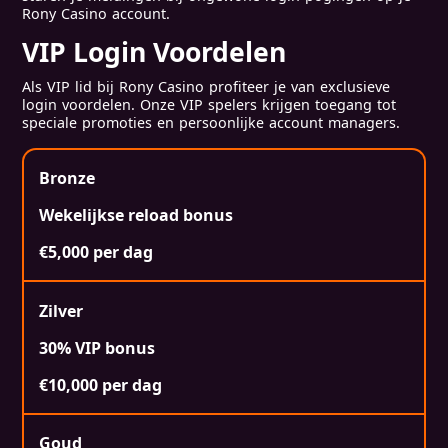
Rony Casino account.
VIP Login Voordelen
Als VIP lid bij Rony Casino profiteer je van exclusieve
login voordelen. Onze VIP spelers krijgen toegang tot
speciale promoties en persoonlijke account managers.
Bronze
Wekelijkse reload bonus
€5,000 per dag
Zilver
30% VIP bonus
€10,000 per dag
Goud